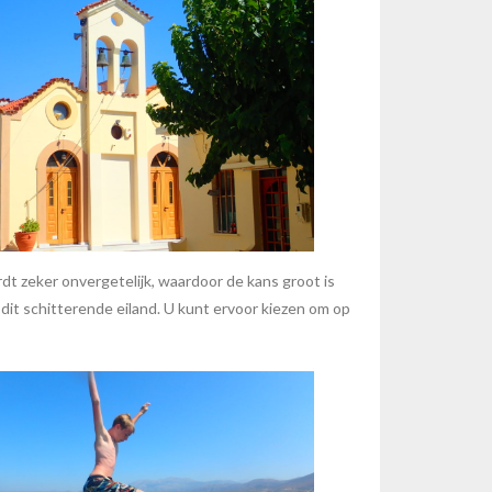
t zeker onvergetelijk, waardoor de kans groot is
 dit schitterende eiland. U kunt ervoor kiezen om op