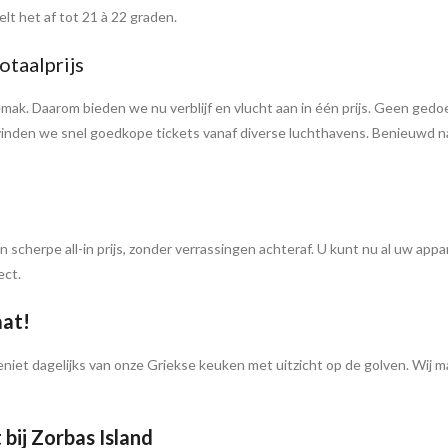
elt het af tot 21 à 22 graden.
otaalprijs
emak. Daarom bieden we nu verblijf en vlucht aan in één prijs. Geen ge
es vinden we snel goedkope tickets vanaf diverse luchthavens. Benieuwd 
én scherpe all-in prijs, zonder verrassingen achteraf. U kunt nu al uw ap
ect.
aat!
iet dagelijks van onze Griekse keuken met uitzicht op de golven. Wij ma
bij Zorbas Island